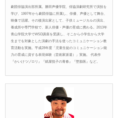
劇団俳協演出部所属。勝田声優学院、俳協演劇研究所で演技を
学び、1997年から劇団俳協に所属し、俳優、声優として舞台、
映像で活躍。その後演出家として、子供ミュージカルの演出、
養成所や専門学校で、新人俳優・声優の育成に携わる。2013年
青山学院大学でWSD講座を受講し、そこから小学生から大学
生までを対象とした演劇の手法を使ったコミュニケーション教
育活動を実施。平成28年度「児童生徒のコミュニケーション能
力の育成に資する表現体験（芸術家派遣）」実施。 代表作
『かいけつゾロリ』『紙屋悦子の青春』『堕胎医』など。