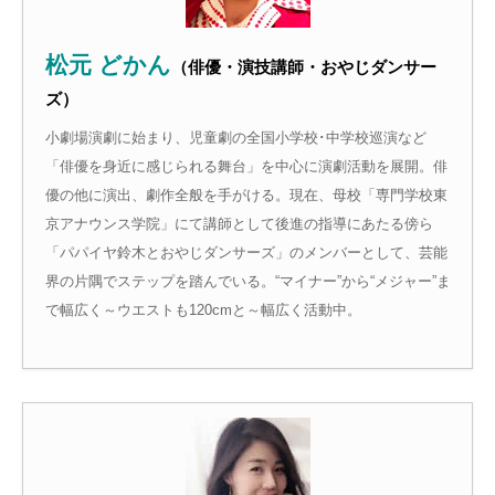
松元 どかん
（俳優・演技講師・おやじダンサー
ズ）
小劇場演劇に始まり、児童劇の全国小学校･中学校巡演など
「俳優を身近に感じられる舞台」を中心に演劇活動を展開。俳
優の他に演出、劇作全般を手がける。現在、母校「専門学校東
京アナウンス学院」にて講師として後進の指導にあたる傍ら
「パパイヤ鈴木とおやじダンサーズ」のメンバーとして、芸能
界の片隅でステップを踏んでいる。“マイナー”から“メジャー”ま
で幅広く～ウエストも120cmと～幅広く活動中。