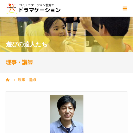
ドラマケーションとは
blog
遊びの達人たち
講師
理事・講師
資格
ーム
理事・講師
センター概要
ご依頼・お問い合わせ