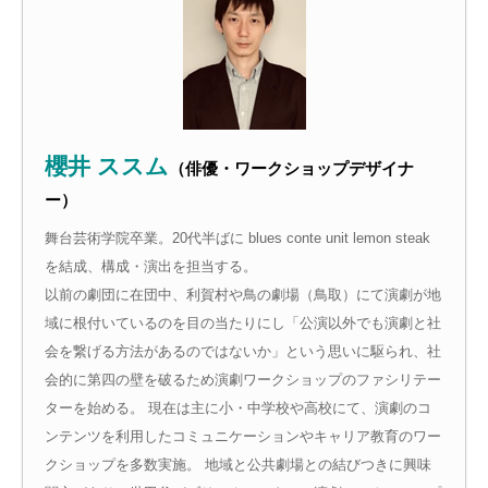
櫻井 ススム
（俳優・ワークショップデザイナ
ー）
舞台芸術学院卒業。20代半ばに blues conte unit lemon steak
を結成、構成・演出を担当する。
以前の劇団に在団中、利賀村や鳥の劇場（鳥取）にて演劇が地
域に根付いているのを目の当たりにし「公演以外でも演劇と社
会を繋げる方法があるのではないか」という思いに駆られ、社
会的に第四の壁を破るため演劇ワークショップのファシリテー
ターを始める。 現在は主に小・中学校や高校にて、演劇のコ
ンテンツを利用したコミュニケーションやキャリア教育のワー
クショップを多数実施。 地域と公共劇場との結びつきに興味