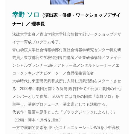
幸野 ソロ
（演出家・俳優・ワークショップデザイ
ナー）／ 理事長
法政大学出身／青山学院大学社会情報学部ワークショップデザ
イナー育成プログラム修了。
青山学院大学社会情報学部付置社会情報学研究センター特別研
究員／東京都公立学校特別専門講師／企業研修講師／ファイナ
ンシャルプランナー3級／アドラー流メンタルトレーナー／エ
コ・クッキングナビゲーター／食品衛生責任者
大学時代に東宝現代劇養成所に入所し演劇活動をスタートさせ
る。2000年に劇団方南ぐみ所属後ほぼ全ての公演に劇団の中心
メンバーとして参加。 2007年には自身の団体『幸野ソロ』を
主宰し、演劇プロデュース・演出家としても活動する。
代表作：漫画を原作とした『ブラックジャックによろしく』
（企画・脚本・演出を担当）
一方で演劇的要素を用いたコミュニケーションWSを小中高校