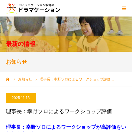
ドラマケーションとは
blog
最新の情報
講師
お知らせ
資格
ーム
お知らせ
理事長：幸野ソロによるワークショップ評価…
センター概要
2025.11.13
ご依頼・お問い合わせ
理事長：幸野ソロによるワークショップ評価
理事長：幸野ソロによるワークショップが高評価をい