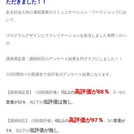
ただきました！！
ある社会人向け連続講座のコミュニケーション・ワークショップにお
いて、
プログラムデザインとファシリテーションを担当しました幸野ソロへ
の
講座満足度・講師対応のアンケート結果を円グラフにしました！！
※2日間別々の受講生で全67名のアンケート結果になります。
高評価が88％
【講座満足度】（10段階評価）
7以上の
、5～6の
低評価は無し
普通が12％
、4以下の
。
高評価が97％
【講師対応】（5段階評価）
4以上の
、3の
普通が
低評価が無し
3％
、2以下の
。