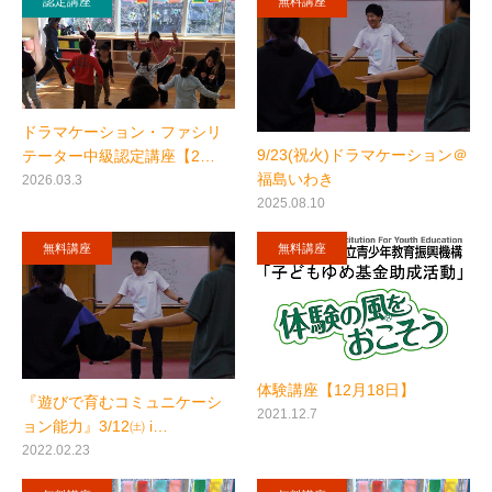
認定講座
無料講座
ドラマケーション・ファシリ
9/23(祝火)ドラマケーション＠
テーター中級認定講座【2…
福島いわき
2026.03.3
2025.08.10
無料講座
無料講座
体験講座【12月18日】
『遊びで育むコミュニケーシ
2021.12.7
ョン能力』3/12㈯ i…
2022.02.23