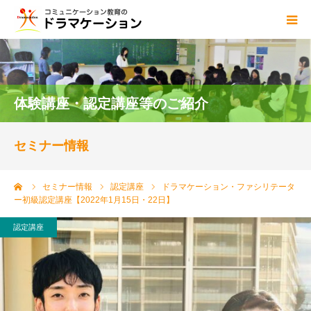
ドラマケーションとは
blog
体験講座・認定講座等のご紹介
講師
セミナー情報
資格
ーム
セミナー情報
認定講座
ドラマケーション・ファシリテータ
ー初級認定講座【2022年1月15日・22日】
センター概要
認定講座
ご依頼・お問い合わせ