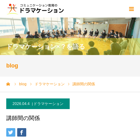
ドラマケーションとは
blog
ドラマケーション×？を語る
講師
blog
資格
ーム
blog
ドラマケーション
講師間の関係
センター概要
2026.04.4
ドラマケーション
ご依頼・お問い合わせ
講師間の関係