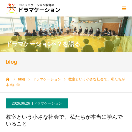
ドラマケーションとは
blog
ドラマケーション×？を語る
講師
blog
資格
ーム
blog
ドラマケーション
教室という小さな社会で、私たちが
本当に学…
センター概要
2026.06.26
ドラマケーション
ご依頼・お問い合わせ
教室という小さな社会で、私たちが本当に学んで
いること