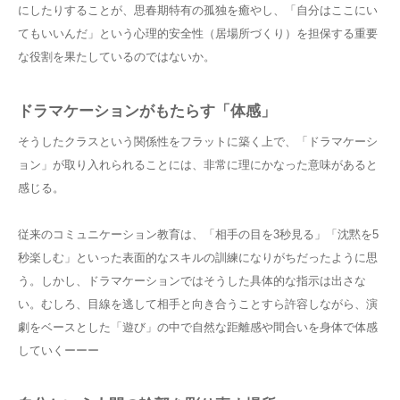
にしたりすることが、思春期特有の孤独を癒やし、「自分はここにい
てもいいんだ」という心理的安全性（居場所づくり）を担保する重要
な役割を果たしているのではないか。
ドラマケーションがもたらす「体感」
そうしたクラスという関係性をフラットに築く上で、「ドラマケーシ
ョン」が取り入れられることには、非常に理にかなった意味があると
感じる。
従来のコミュニケーション教育は、「相手の目を3秒見る」「沈黙を5
秒楽しむ」といった表面的なスキルの訓練になりがちだったように思
う。しかし、ドラマケーションではそうした具体的な指示は出さな
い。むしろ、目線を逃して相手と向き合うことすら許容しながら、演
劇をベースとした「遊び」の中で自然な距離感や間合いを身体で体感
していくーーー