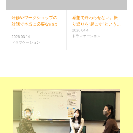
研修やワークショップの
感想で終わらせない。振
対話で本当に必要なのは
り返りを“起こす”という…
「…
2026.04.4
ドラマケーション
2026.03.14
ドラマケーション
講座申込