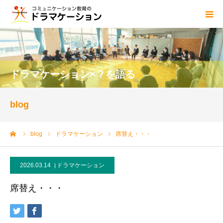
ドラマケーションとは
blog
ドラマケーション×？を語る
講師
blog
資格
ーム
blog
ドラマケーション
席替え・・・
センター概要
2026.03.14
ドラマケーション
ご依頼・お問い合わせ
席替え・・・